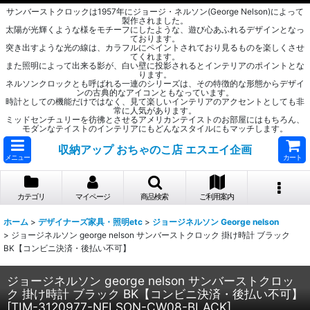
サンバーストクロックは1957年にジョージ・ネルソン(George Nelson)によって
製作されました。
太陽が光輝くような様をモチーフにしたような、遊び心あふれるデザインとなっ
ております。
突き出すような光の線は、カラフルにペイントされており見るものを楽しくさせ
てくれます。
また照明によって出来る影が、白い壁に投影されるとインテリアのポイントとな
ります。
ネルソンクロックとも呼ばれる一連のシリーズは、その特徴的な形態からデザイ
ンの古典的なアイコンともなっています。
時計としての機能だけではなく、見て楽しいインテリアのアクセントとしても非
常に人気があります。
ミッドセンチュリーを彷彿とさせるアメリカンテイストのお部屋にはもちろん、
モダンなテイストのインテリアにもどんなスタイルにもマッチします。
収納アップ おちゃのこ店 エスエイ企画
メニュー
カート
カテゴリ
マイページ
商品検索
ご利用案内
ホーム
>
デザイナーズ家具・照明etc
>
ジョージネルソン George nelson
>
ジョージネルソン george nelson サンバーストクロック 掛け時計 ブラック
BK【コンビニ決済・後払い不可】
ジョージネルソン george nelson サンバーストクロッ
ク 掛け時計 ブラック BK【コンビニ決済・後払い不可】
[
TIM-3120977-NELSON-CW08-BLACK
]