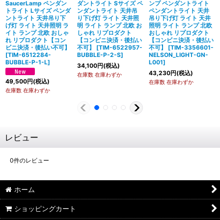
SaucerLamp ペンダン
ダントライト Sサイズ ペ
ンプ ペンダントライト
トライト Lサイズ ペンダ
ンダントライト 天井吊
ペンダントライト 天井
ントライト 天井吊り下
り下げ灯 ライト 天井照
吊り下げ灯 ライト 天井
げ灯 ライト 天井照明 ラ
明 ライト ランプ 北欧 お
照明 ライト ランプ 北欧
イト ランプ 北欧 おしゃ
しゃれ リプロダクト
おしゃれ リプロダクト
れ リプロダクト【コン
【コンビニ決済・後払い
【コンビニ決済・後払い
ビニ決済・後払い不可】
不可】
[
TIM-6522957-
不可】
[
TIM-3356601-
[
TIM-6512284-
BUBBLE-P-2-S
]
NELSON_LIGHT-GN-
BUBBLE-P-1-L
]
L001
]
34,100
円
(税込)
43,230
円
(税込)
在庫数 在庫わずか
49,500
円
(税込)
在庫数 在庫わずか
在庫数 在庫わずか
レビュー
0
件のレビュー
ホーム
ショッピングカート