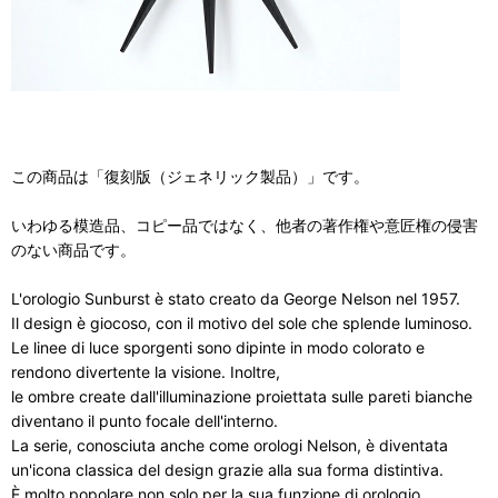
この商品は「復刻版（ジェネリック製品）」です。
いわゆる模造品、コピー品ではなく、他者の著作権や意匠権の侵害
のない商品です。
L'orologio Sunburst è stato creato da George Nelson nel 1957.
Il design è giocoso, con il motivo del sole che splende luminoso.
Le linee di luce sporgenti sono dipinte in modo colorato e
rendono divertente la visione. Inoltre,
le ombre create dall'illuminazione proiettata sulle pareti bianche
diventano il punto focale dell'interno.
La serie, conosciuta anche come orologi Nelson, è diventata
un'icona classica del design grazie alla sua forma distintiva.
È molto popolare non solo per la sua funzione di orologio,