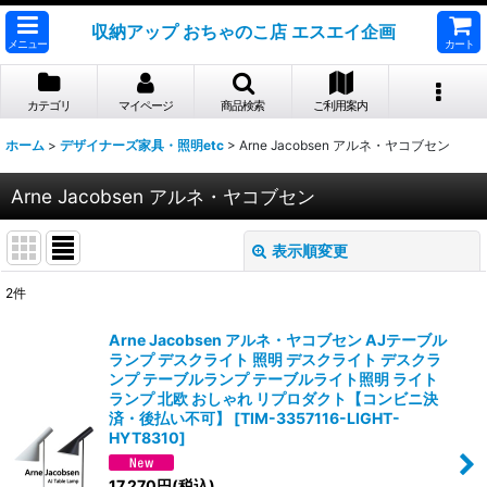
収納アップ おちゃのこ店 エスエイ企画
メニュー
カート
カテゴリ
マイページ
商品検索
ご利用案内
ホーム
>
デザイナーズ家具・照明etc
>
Arne Jacobsen アルネ・ヤコブセン
Arne Jacobsen アルネ・ヤコブセン
表示順変更
閉じる
2
件
表示数
:
Arne Jacobsen アルネ・ヤコブセン AJテーブル
ランプ デスクライト 照明 デスクライト デスクラ
並び順
:
ンプ テーブルランプ テーブルライト照明 ライト
ランプ 北欧 おしゃれ リプロダクト【コンビニ決
済・後払い不可】
[
TIM-3357116-LIGHT-
絞り込む
HYT8310
]
17,270
円
(税込)