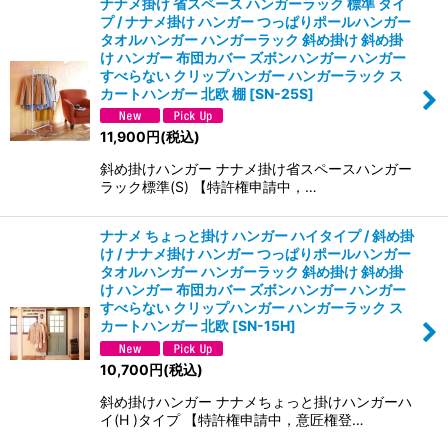
ナナメ掛け 省スペース ハンガーラック 標準 タイ
プ / ナナメ掛け ハンガー つっぱりポールハンガー
タオルハンガー ハンガーラック 斜め掛け 斜め掛
け ハンガー 布団カバー ズボンハンガー ハンガー
すべらない クリップハンガー ハンガーラック ス
カートハンガー 北欧 棚
[
SN-25S
]
11,900
円
(税込)
斜め掛けハンガー ナナメ掛け省スペースハンガー
ラック標準(S) 【特許権申請中，…
ナナメ ちょっと掛け ハンガー ハイタイプ / 斜め掛
け / ナナメ掛け ハンガー つっぱりポールハンガー
タオルハンガー ハンガーラック 斜め掛け 斜め掛
け ハンガー 布団カバー ズボンハンガー ハンガー
すべらない クリップハンガー ハンガーラック ス
カートハンガー 北欧
[
SN-15H
]
10,700
円
(税込)
斜め掛けハンガー ナナメちょっと掛けハンガーハ
イ(H )タイプ 【特許権申請中，意匠権登…