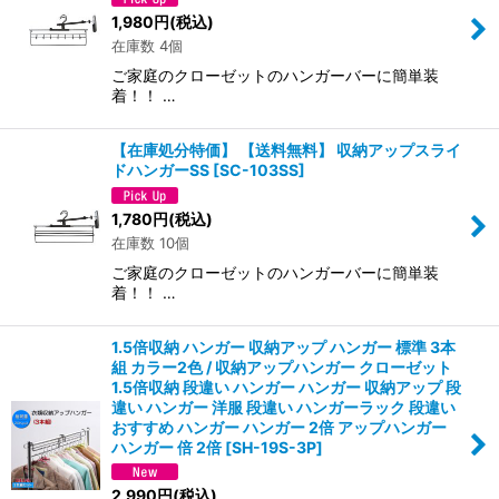
1,980
円
(税込)
在庫数 4個
ご家庭のクローゼットのハンガーバーに簡単装
着！！ …
【在庫処分特価】 【送料無料】 収納アップスライ
ドハンガーSS
[
SC-103SS
]
1,780
円
(税込)
在庫数 10個
ご家庭のクローゼットのハンガーバーに簡単装
着！！ …
1.5倍収納 ハンガー 収納アップ ハンガー 標準 3本
組 カラー2色 / 収納アップハンガー クローゼット
1.5倍収納 段違い ハンガー ハンガー 収納アップ 段
違い ハンガー 洋服 段違い ハンガーラック 段違い
おすすめ ハンガー ハンガー 2倍 アップハンガー
ハンガー 倍 2倍
[
SH-19S-3P
]
2,990
円
(税込)