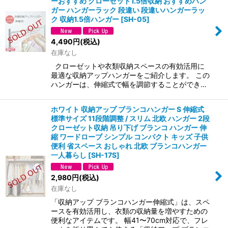
ーおすすめ クローゼット1.5倍収納 おすすめハン
ガー ハンガーラック 段違い 段違いハンガーラッ
ク 収納1.5倍ハンガー
[
SH-05
]
4,490
円
(税込)
在庫なし
クローゼットや衣類収納スペースの有効活用に
最適な収納アップハンガーをご紹介します。 この
ハンガーは、伸縮式で幅を調節することができ…
ホワイト 収納アップ ブランコハンガー S 伸縮式
標準サイズ 11段階調整 / スリム 北欧 ハンガー 2段
クローゼット収納 吊り下げ ブランコ ハンガー 伸
縮 ワードローブ シンプル コンパクト キッズ 子供
便利 省スペース おしゃれ 北欧 ブランコハンガー
一人暮らし
[
SH-17S
]
2,980
円
(税込)
在庫なし
「収納アップ ブランコハンガー伸縮式」は、スペ
ースを有効活用し、衣類の収納量を増やすための
便利なアイテムです。 幅41〜70cm対応で、フレ