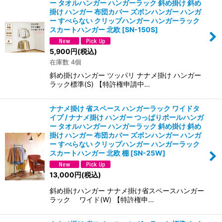
ー タオルハンガー ハンガーラック 斜め掛け 斜め
掛け ハンガー 布団カバー ズボンハンガー ハンガ
ー すべらない クリップハンガー ハンガーラック
スカートハンガー 北欧
[
SN-150S
]
5,900
円
(税込)
在庫数 4個
斜め掛けハンガー ツッパリ ナナメ掛け ハンガー
ラック標準(S) 【特許権申請中…
ナナメ掛け 省スペース ハンガーラック ワイドタ
イプ / ナナメ掛け ハンガー つっぱりポールハンガ
ー タオルハンガー ハンガーラック 斜め掛け 斜め
掛け ハンガー 布団カバー ズボンハンガー ハンガ
ー すべらない クリップハンガー ハンガーラック
スカートハンガー 北欧 棚
[
SN-25W
]
13,000
円
(税込)
斜め掛けハンガー ナナメ掛け省スペースハンガー
ラック ワイド(W) 【特許権申…