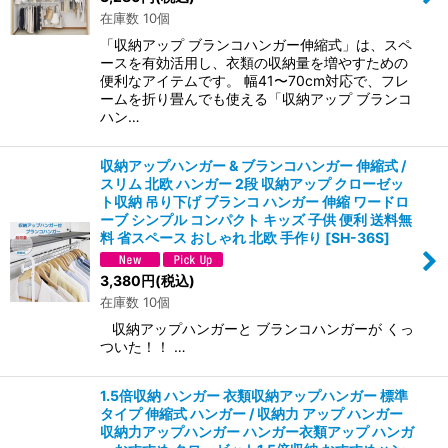
在庫数 10個
「収納アップ ブランコハンガー伸縮式」は、スペ
ースを有効活用し、衣類の収納量を増やすための
便利なアイテムです。 幅41〜70cm対応で、フレ
ームを折り畳んでも使える「収納アップ ブランコ
ハン…
収納アップハンガー & ブランコハンガー 伸縮式 /
スリム 北欧 ハンガー 2段 収納アップ クローゼッ
ト収納 吊り下げ ブランコ ハンガー 伸縮 ワードロ
ーブ シンプル コンパクト キッズ 子供 便利 送料無
料 省スペース おしゃれ 北欧 手作り
[
SH-36S
]
3,380
円
(税込)
在庫数 10個
収納アップハンガーと ブランコハンガーが くっ
ついた！！ …
1.5倍収納 ハンガー 衣類収納アップハンガー 標準
タイプ 伸縮式 ハンガー / 収納力 アップ ハンガー
収納力アップハンガー ハンガー衣類アップ ハンガ