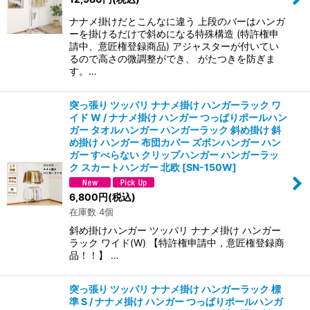
絞り込む
ナナメ掛けだとこんなに違う 上段のバーはハンガ
ーを掛けるだけで斜めになる特殊構造 (特許権申
請中、意匠権登録商品) アジャスターが付いてい
るので高さの微調整ができ、 がたつきを防ぎま
す。…
突っ張り ツッパリ ナナメ掛け ハンガーラック ワ
イド W / ナナメ掛け ハンガー つっぱりポールハン
ガー タオルハンガー ハンガーラック 斜め掛け 斜
め掛け ハンガー 布団カバー ズボンハンガー ハン
ガー すべらない クリップハンガー ハンガーラッ
ク スカートハンガー 北欧
[
SN-150W
]
6,800
円
(税込)
在庫数 4個
斜め掛けハンガー ツッパリ ナナメ掛け ハンガー
ラック ワイド(W) 【特許権申請中，意匠権登録商
品！！】 …
突っ張り ツッパリ ナナメ掛け ハンガーラック 標
準 S / ナナメ掛け ハンガー つっぱりポールハンガ