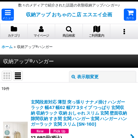
数々のメディアで紹介された話題の衣類収納アップハンガー♪
収納アップ おちゃのこ店 エスエイ企画
メニュー
カート
カテゴリ
マイページ
商品検索
ご利用案内
ホーム
>
収納アップ®ハンガー
収納アップ®ハンガー
表示順変更
閉じる
19
件
サブカテゴリ
:
玄関段差対応 薄型 突っ張り ナナメ掛け ハンガー
ラック 幅47 幅62 幅77 3タイプ つっぱり 玄関収
表示数
:
納 収納ラック 収納 おしゃれ スリム 玄関 壁面収納
隙間収納 すき間 玄関 ハンガー 玄関 ハンガー ハン
ガーラック 玄関 スリム
[
SN-160
]
並び順
:
12,980
円
(税込)