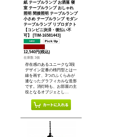
紙 テーブルランプ お洒落 寝
室 テーブルランプ おしゃれ
照明 間接照明 テーブルランプ
小さめ テーブルランプ モダン
テーブルランプ リプロダクト
【コンビニ決済・後払い不
可】
[
TIM-16581443
]
12,540円
(税込)
在庫数 3個
存在感のあるユニークな3段
デザイン定番の楕円型とは一
線を画す、3つのふくらみが
連なったグラフィカルな造形
です。消灯時も、お部屋の主
役となるオブジェとし…