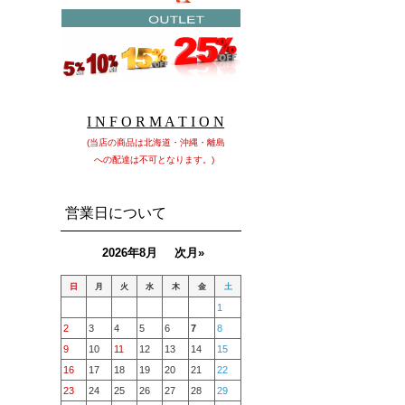
I N F O R M A T I O N
(当店の商品は北海道・沖縄・離島
への配達は不可となります。)
営業日について
2026年8月
次月»
日
月
火
水
木
金
土
1
2
3
4
5
6
7
8
9
10
11
12
13
14
15
16
17
18
19
20
21
22
23
24
25
26
27
28
29