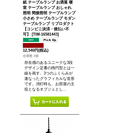
紙 テーブルランプ お洒落 寝
室 テーブルランプ おしゃれ
照明 間接照明 テーブルランプ
小さめ テーブルランプ モダン
テーブルランプ リプロダクト
【コンビニ決済・後払い不
可】
[
TIM-16581443
]
12,540円
(税込)
在庫数 3個
存在感のあるユニークな3段
デザイン定番の楕円型とは一
線を画す、3つのふくらみが
連なったグラフィカルな造形
です。消灯時も、お部屋の主
役となるオブジェとし…