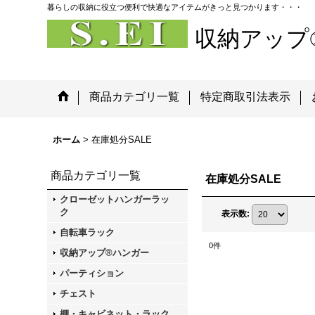
暮らしの収納に役立つ便利で快適なアイテムがきっと見つかります・・・
収納アップ
商品カテゴリ一覧
特定商取引法表示
ホーム
>
在庫処分SALE
商品カテゴリ一覧
在庫処分SALE
クローゼットハンガーラッ
ク
表示数
:
自転車ラック
0
件
収納アップ®ハンガー
パーティション
チェスト
棚・キャビネット・ラック