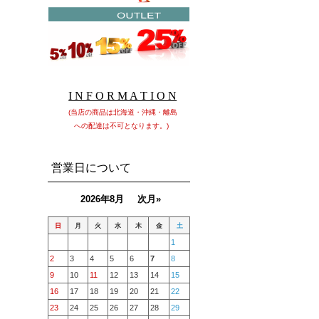
I N F O R M A T I O N
(当店の商品は北海道・沖縄・離島
への配達は不可となります。)
営業日について
2026年8月
次月»
日
月
火
水
木
金
土
1
2
3
4
5
6
7
8
9
10
11
12
13
14
15
16
17
18
19
20
21
22
23
24
25
26
27
28
29