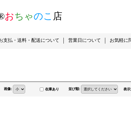
®
お
ちゃ
のこ
店
お支払・送料・配送について
営業日について
お気軽に
画像
:
並び順
:
在庫あり
表示