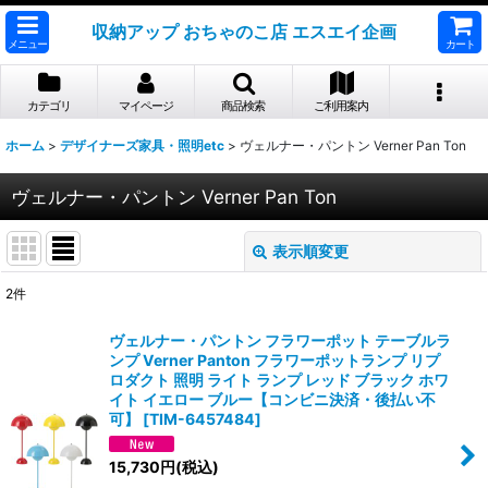
収納アップ おちゃのこ店 エスエイ企画
メニュー
カート
カテゴリ
マイページ
商品検索
ご利用案内
ホーム
>
デザイナーズ家具・照明etc
>
ヴェルナー・パントン Verner Pan Ton
ヴェルナー・パントン Verner Pan Ton
表示順変更
閉じる
2
件
表示数
:
ヴェルナー・パントン フラワーポット テーブルラ
ンプ Verner Panton フラワーポットランプ リプ
並び順
:
ロダクト 照明 ライト ランプ レッド ブラック ホワ
イト イエロー ブルー【コンビニ決済・後払い不
可】
[
TIM-6457484
]
絞り込む
15,730
円
(税込)