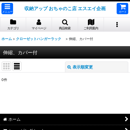
収納アップ おちゃのこ店 エスエイ企画
メニュー
カート
カテゴリ
マイページ
商品検索
ご利用案内
ホーム
>
クローゼットハンガーラック
>
伸縮、カバー付
伸縮、カバー付
表示順変更
閉じる
0
件
表示数
:
並び順
:
絞り込む
ホーム