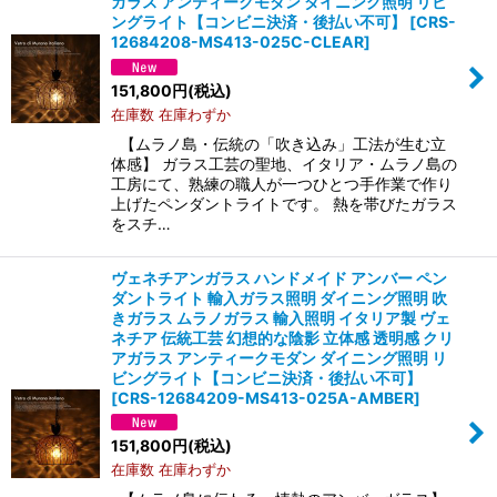
ガラス アンティークモダン ダイニング照明 リビ
ングライト【コンビニ決済・後払い不可】
[
CRS-
12684208-MS413-025C-CLEAR
]
151,800
円
(税込)
在庫数 在庫わずか
【ムラノ島・伝統の「吹き込み」工法が生む立
体感】 ガラス工芸の聖地、イタリア・ムラノ島の
工房にて、熟練の職人が一つひとつ手作業で作り
上げたペンダントライトです。 熱を帯びたガラス
をスチ…
ヴェネチアンガラス ハンドメイド アンバー ペン
ダントライト 輸入ガラス照明 ダイニング照明 吹
きガラス ムラノガラス 輸入照明 イタリア製 ヴェ
ネチア 伝統工芸 幻想的な陰影 立体感 透明感 クリ
アガラス アンティークモダン ダイニング照明 リ
ビングライト【コンビニ決済・後払い不可】
[
CRS-12684209-MS413-025A-AMBER
]
151,800
円
(税込)
在庫数 在庫わずか