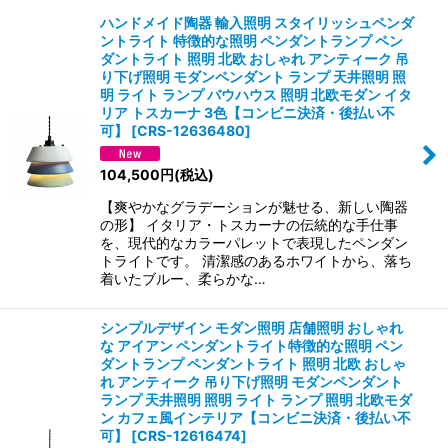
ハンドメイド陶器 輸入照明 スタイリッシュペンダ
ントライト 特徴的な照明 ペンダントランプ ペン
ダントライト 照明 北欧 おしゃれ アンティーク 吊
り下げ照明 モダンペンダント ランプ 天井照明 照
明 ライト ランプ バウハウス 照明 北欧モダン イタ
リア トスカーナ 3色【コンビニ決済・後払い不
可】
[
CRS-12636480
]
104,500
円
(税込)
【爽やかなグラデーションが魅せる、新しい陶器
の形】 イタリア・トスカーナの伝統的な手仕事
を、現代的なカラーパレットで表現したペンダン
トライトです。 清潔感のあるホワイトから、落ち
着いたブルー、柔らかな…
シンプルデザイン モダン照明 店舗照明 おしゃれ
な アイアン ペンダントライト特徴的な照明 ペン
ダントランプ ペンダントライト 照明 北欧 おしゃ
れ アンティーク 吊り下げ照明 モダンペンダント
ランプ 天井照明 照明 ライト ランプ 照明 北欧モダ
ン カフェ風インテリア【コンビニ決済・後払い不
可】
[
CRS-12616474
]