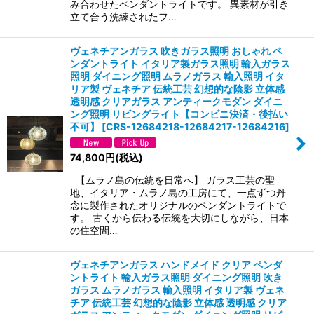
み合わせたペンダントライトです。 異素材が引き
立て合う洗練されたフ…
ヴェネチアンガラス 吹きガラス照明 おしゃれ ペ
ンダントライト イタリア製ガラス照明 輸入ガラス
照明 ダイニング照明 ムラノガラス 輸入照明 イタ
リア製 ヴェネチア 伝統工芸 幻想的な陰影 立体感
透明感 クリアガラス アンティークモダン ダイニ
ング照明 リビングライト【コンビニ決済・後払い
不可】
[
CRS-12684218-12684217-12684216
]
74,800
円
(税込)
【ムラノ島の伝統を日常へ】 ガラス工芸の聖
地、イタリア・ムラノ島の工房にて、一点ずつ丹
念に製作されたオリジナルのペンダントライトで
す。 古くから伝わる伝統を大切にしながら、日本
の住空間…
ヴェネチアンガラス ハンドメイド クリア ペンダ
ントライト 輸入ガラス照明 ダイニング照明 吹き
ガラス ムラノガラス 輸入照明 イタリア製 ヴェネ
チア 伝統工芸 幻想的な陰影 立体感 透明感 クリア