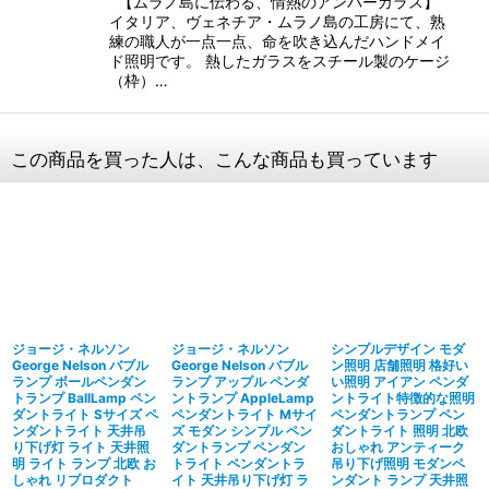
【ムラノ島に伝わる、情熱のアンバーガラス】
イタリア、ヴェネチア・ムラノ島の工房にて、熟
練の職人が一点一点、命を吹き込んだハンドメイ
ド照明です。 熱したガラスをスチール製のケージ
（枠）…
この商品を買った人は、こんな商品も買っています
ジョージ・ネルソン
ジョージ・ネルソン
シンプルデザイン モダ
George Nelson バブル
George Nelson バブル
ン照明 店舗照明 格好い
ランプ ボールペンダン
ランプ アップル ペンダ
い照明 アイアン ペンダ
トランプ BallLamp ペン
ントランプ AppleLamp
ントライト特徴的な照明
ダントライト Sサイズ ペ
ペンダントライト Mサイ
ペンダントランプ ペン
ンダントライト 天井吊
ズ モダン シンプル ペン
ダントライト 照明 北欧
り下げ灯 ライト 天井照
ダントランプ ペンダン
おしゃれ アンティーク
明 ライト ランプ 北欧 お
トライト ペンダントラ
吊り下げ照明 モダンペ
しゃれ リプロダクト
イト 天井吊り下げ灯 ラ
ンダント ランプ 天井照