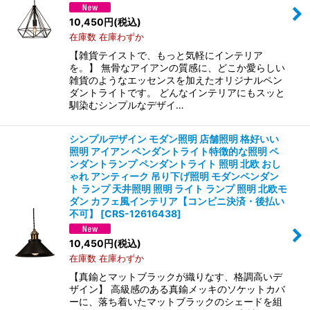
10,450
円
(税込)
在庫数 在庫わずか
【雑貨テイストで、もっと気軽にインテリア
を。】 無骨なアイアンの質感に、どこか愛らしい
雑貨のようなエッセンスを加えたオリジナルペン
ダントライトです。 どんなインテリアにもスッと
馴染むシンプルなデザイ…
シンプルデザイン モダン照明 店舗照明 格好いい
照明 アイアン ペンダントライト特徴的な照明 ペ
ンダントランプ ペンダントライト 照明 北欧 おし
ゃれ アンティーク 吊り下げ照明 モダンペンダン
ト ランプ 天井照明 照明 ライト ランプ 照明 北欧モ
ダン カフェ風インテリア【コンビニ決済・後払い
不可】
[
CRS-12616438
]
10,450
円
(税込)
在庫数 在庫わずか
【真鍮とマットブラックが織りなす、格調高いデ
ザイン】 高級感のある真鍮メッキのソケットカバ
ーに、落ち着いたマットブラックのシェードを組