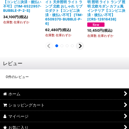
【コンビニ決済・後払い
イト 天井照明 ライト ラ
明 照明 ライト ランプ 照
不可】
[
TIM-6522957-
ンプ 北欧 おしゃれ リプ
明 北欧モダン カフェ風
BUBBLE-P-2-S
]
ロダクト【コンビニ決
インテリア【コンビニ決
済・後払い不可】
[
TIM-
済・後払い不可】
34,100
円
(税込)
6509370-BUBBLE-P-
[
CRS-12616438
]
在庫数 在庫わずか
6
]
62,480
円
(税込)
10,450
円
(税込)
在庫数 在庫わずか
在庫数 在庫わずか
レビュー
0
件のレビュー
ホーム
ショッピングカート
マイページ
お気に入り