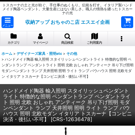
トスカーナの土と光が紡ぐ、手仕事のぬくもり。伝統を灯す。イタリア製ハンド
メイド陶器ペンダント。大量生産にはない美しさ。職人の情熱を纏ったトスカー
ナの光
収納アップ おちゃのこ店 エスエイ企画
メニュー
カート
カテゴリ
マイページ
商品検索
ご利用案内
ホーム
>
デザイナーズ家具・照明etc
>
その他
>
ハンドメイド陶器 輸入照明 スタイリッシュペンダントライト 特徴的な照明 ペ
ンダントランプ ペンダントライト 照明 北欧 おしゃれ アンティーク 吊り下げ照明
モダンペンダント ランプ 天井照明 照明 ライト ランプ バウハウス 照明 北欧モダ
ン イタリア トスカーナ【コンビニ決済・後払い不可】
ハンドメイド陶器 輸入照明 スタイリッシュペンダント
ライト 特徴的な照明 ペンダントランプ ペンダントライ
ト 照明 北欧 おしゃれ アンティーク 吊り下げ照明 モダ
ンペンダント ランプ 天井照明 照明 ライト ランプ バウ
ハウス 照明 北欧モダン イタリア トスカーナ【コンビニ
決済・後払い不可】
[
CRS-12636478
]