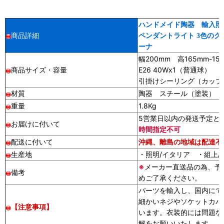
ハンドメイド陶器 輸入照
商品詳細
ペンダントライト 3色のグ
ーナ
幅200mm 高165mm-15
商品サイズ・容量
E26 40Wx1（普通球）
引掛けシーリング（カップ
材質
陶器 スチール（塗装）
重量
1.8Kg
5営業日以内の発送予定とな
お届けに付いて
時間指定不可
配送に付いて
沖縄、離島の地域は配達不
生産地
・照明/イタリア ・組上/
※
メーカー直送品の為、予
備考
めご了承ください。
パーツを輸入し、国内にて
細かいネジやソケットカバ
【注意事項】
います。衣装的には問題な
解をお願いいたします。