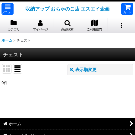
収納アップ おちゃのこ店 エスエイ企画
メニュー
カート
カテゴリ
マイページ
商品検索
ご利用案内
ホーム
>
チェスト
チェスト
表示順変更
閉じる
0
件
表示数
:
並び順
:
絞り込む
ホーム