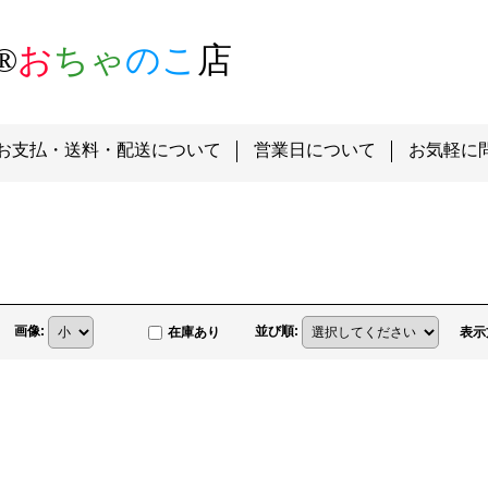
®
お
ちゃ
のこ
店
お支払・送料・配送について
営業日について
お気軽に
画像
:
並び順
:
在庫あり
表示