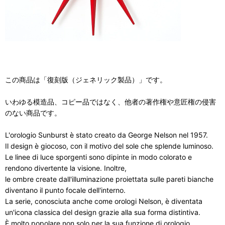
この商品は「復刻版（ジェネリック製品）」です。
いわゆる模造品、コピー品ではなく、他者の著作権や意匠権の侵害
のない商品です。
L'orologio Sunburst è stato creato da George Nelson nel 1957.
Il design è giocoso, con il motivo del sole che splende luminoso.
Le linee di luce sporgenti sono dipinte in modo colorato e
rendono divertente la visione. Inoltre,
le ombre create dall'illuminazione proiettata sulle pareti bianche
diventano il punto focale dell'interno.
La serie, conosciuta anche come orologi Nelson, è diventata
un'icona classica del design grazie alla sua forma distintiva.
È molto popolare non solo per la sua funzione di orologio,