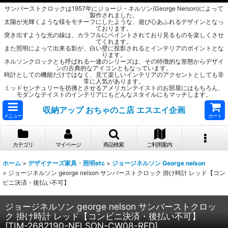
サンバーストクロックは1957年にジョージ・ネルソン(George Nelson)によって
製作されました。
太陽が光輝くような様をモチーフにしたような、遊び心あふれるデザインとなっ
ております。
突き出すような光の線は、カラフルにペイントされており見るものを楽しくさせ
てくれます。
また照明によって出来る影が、白い壁に投影されるとインテリアのポイントとな
ります。
ネルソンクロックとも呼ばれる一連のシリーズは、その特徴的な形態からデザイ
ンの古典的なアイコンともなっています。
時計としての機能だけではなく、見て楽しいインテリアのアクセントとしても非
常に人気があります。
ミッドセンチュリーを彷彿とさせるアメリカンテイストのお部屋にはもちろん、
モダンなテイストのインテリアにもどんなスタイルにもマッチします。
収納アップ おちゃのこ店 エスエイ企画
メニュー
カート
カテゴリ
マイページ
商品検索
ご利用案内
ホーム
>
デザイナーズ家具・照明etc
>
ジョージネルソン George nelson
>
ジョージネルソン george nelson サンバーストクロック 掛け時計 レッド【コン
ビニ決済・後払い不可】
ジョージネルソン george nelson サンバーストクロッ
ク 掛け時計 レッド【コンビニ決済・後払い不可】
[
TIM-2682190-NELSON-CW08-RED
]