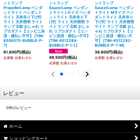
ントランプ
ントランプ
ントランプ
PropellerLamp ペンダ
SaucerLamp ペンダン
SaucerLamp ペンダン
ントライト ペンダント
トライト Lサイズ ペンダ
トライト Mサイズ ペン
ライト 天井吊り下げ灯
ントライト 天井吊り下
ダントライト 天井吊り
ライト 天井照明 ライト
げ灯 ライト 天井照明 ラ
下げ灯 ライト 天井照明
ランプ 北欧 おしゃれ リ
イト ランプ 北欧 おしゃ
ライト ランプ 北欧 おし
プロダクト【コンビニ決
れ リプロダクト【コン
ゃれ リプロダクト【コ
済・後払い不可】
[
TIM-
ビニ決済・後払い不可】
ンビニ決済・後払い不
6509375-BUBBLE-P-
[
TIM-6512284-
可】
[
TIM-6512282-
7
]
BUBBLE-P-1-L
]
BUBBLE-P-1-M
]
61,600
円
(税込)
39,600
円
(税込)
49,500
円
(税込)
在庫数 在庫わずか
在庫数 在庫わずか
在庫数 在庫わずか
レビュー
0
件のレビュー
ホーム
ショッピングカート