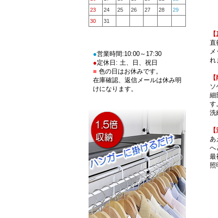
23
24
25
26
27
28
29
30
31
【
直
メ
●
営業時間:10:00～17:30
れ
●
定休日: 土、日、祝日
■
色の日はお休みです。
【
在庫確認、返信メールは休み明
ソ
けになります。
細
す
洗
【
あ
へ
最
照