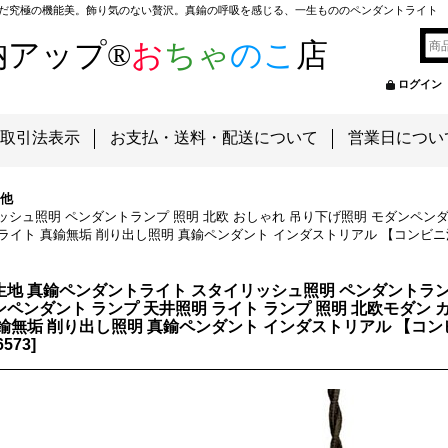
だ究極の機能美。飾り気のない贅沢。真鍮の呼吸を感じる、一生もののペンダントライト
納アップ®
お
ちゃ
のこ
店
ログイン
取引法表示
お支払・送料・配送について
営業日につい
他
シュ照明 ペンダントランプ 照明 北欧 おしゃれ 吊り下げ照明 モダンペンダン
ライト 真鍮無垢 削り出し照明 真鍮ペンダント インダストリアル 【コンビ
生地 真鍮ペンダントライト スタイリッシュ照明 ペンダントラン
ンペンダント ランプ 天井照明 ライト ランプ 照明 北欧モダン
真鍮無垢 削り出し照明 真鍮ペンダント インダストリアル 【コ
6573
]