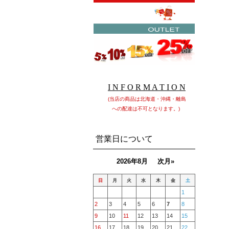
I N F O R M A T I O N
(当店の商品は北海道・沖縄・離島
への配達は不可となります。)
営業日について
2026年8月
次月»
日
月
火
水
木
金
土
1
2
3
4
5
6
7
8
9
10
11
12
13
14
15
16
17
18
19
20
21
22