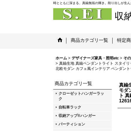
時とともに深まる、真鍮無垢の輝き。削り出しが生ん
収
商品カテゴリ一覧
特定商
ホーム
>
デザイナーズ家具・照明etc
>
その
>
真鍮生地 真鍮ペンダントライト スタイリッ
北欧モダン カフェ風インテリア ペンダント
商品カテゴリ一覧
真鍮
モダ
クローゼットハンガーラッ
ト 
ク
1261
自転車ラック
収納アップ®ハンガー
パーティション