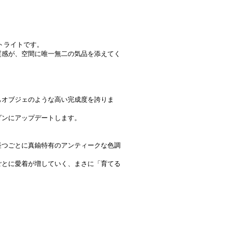
トライトです。
質感が、空間に唯一無二の気品を添えてく
もオブジェのような高い完成度を誇りま
ダンにアップデートします。
経つごとに真鍮特有のアンティークな色調
ごとに愛着が増していく、まさに「育てる