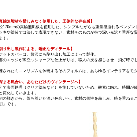
真鍮無垢材を惜しみなく使用した、圧倒的な存在感】
径170mmの真鍮無垢板を使用した、シンプルながらも重量感溢れるペンダン
ッキや塗装では決して表現できない、素材そのものが持つ深い光沢と重厚な
ます。
削り出し製作による、端正なディテール】
ケットカバーは、贅沢にも削り出し加工によって製作。
部のエッジが際立つシャープな仕上がりは、職人の技を感じさせ、消灯時で
。
練されたミニマリズムを体現するそのフォルムは、あらゆるインテリアをモ
深まる風合い、あなただけのヴィンテージへ】
えて表面処理（クリア塗装など）を施していないため、酸素に触れ、時間が
と変化していきます。
初の輝きから、落ち着いた深い色合いへ。素材の個性を慈しみ、時を重ねる
明」です。