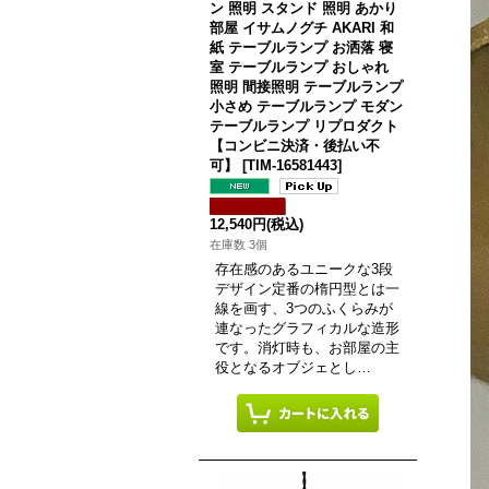
ン 照明 スタンド 照明 あかり
部屋 イサムノグチ AKARI 和
紙 テーブルランプ お洒落 寝
室 テーブルランプ おしゃれ
照明 間接照明 テーブルランプ
小さめ テーブルランプ モダン
テーブルランプ リプロダクト
【コンビニ決済・後払い不
可】
[
TIM-16581443
]
12,540円
(税込)
在庫数 3個
存在感のあるユニークな3段
デザイン定番の楕円型とは一
線を画す、3つのふくらみが
連なったグラフィカルな造形
です。消灯時も、お部屋の主
役となるオブジェとし…