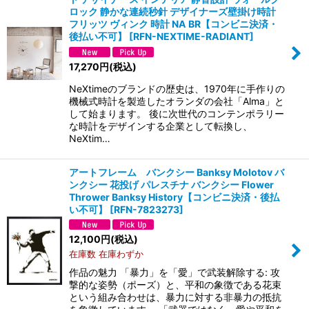
ロック 静かな連続秒針 デザイナーズ壁掛け時計
フリッツ ヴィンク 時計 NA BR【コンビニ決済・
後払い不可】
[
RFN-NEXTIME-RADIANT
]
17,270
円
(税込)
NeXtimeのブランドの歴史は、1970年に手作りの
機械式時計を製造したオランダの会社「Alma」と
して始まります。 後に次世代のコンテンポラリー
な時計をデザインする企業として転換し、
NeXtim…
アートフレーム バンクシー Banksy Molotov バ
ンクシー 花投げ パレスチナ バンクシー Flower
Thrower Banksy History【コンビニ決済・後払
い不可】
[
RFN-7823273
]
12,100
円
(税込)
在庫数 在庫わずか
作品の魅力 「暴力」を「愛」で武装解除する: 攻
撃的な姿勢（ポーズ）と、平和の象徴である花束
という組み合わせは、暴力に対する非暴力の抵抗