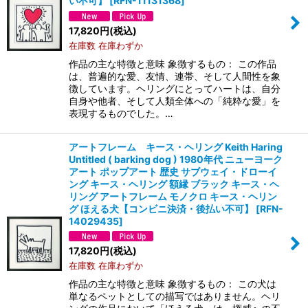
い不可】
[
RFN-11131368
]
17,820
円
(税込)
在庫数 在庫わずか
作品の主な特徴と意味 象徴するもの： この作品
は、普遍的な愛、友情、連帯、そして人間性を象
徴しています。ヘリングにとってハートは、自分
自身や他者、そして人類全体への「純粋な愛」を
表現するものでした。…
アートフレーム キース・ヘリング Keith Haring
Untitled ( barking dog ) 1980年代 ニューヨーク
アート ポップアート 歴史 サブウェイ・ドローイ
ング キース・ヘリング 額縁 ブラック キース・ヘ
リング アートフレーム モノクロ キース・ヘリン
グ ほえる犬【コンビニ決済・後払い不可】
[
RFN-
14029435
]
17,820
円
(税込)
在庫数 在庫わずか
作品の主な特徴と意味 象徴するもの： この犬は
単なるペットとしての描写ではありません。ヘリ