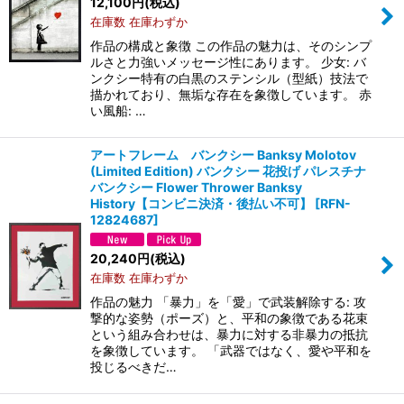
12,100
円
(税込)
在庫数 在庫わずか
作品の構成と象徴 この作品の魅力は、そのシンプ
ルさと力強いメッセージ性にあります。 少女: バ
ンクシー特有の白黒のステンシル（型紙）技法で
描かれており、無垢な存在を象徴しています。 赤
い風船: …
アートフレーム バンクシー Banksy Molotov
(Limited Edition) バンクシー 花投げ パレスチナ
バンクシー Flower Thrower Banksy
History【コンビニ決済・後払い不可】
[
RFN-
12824687
]
20,240
円
(税込)
在庫数 在庫わずか
作品の魅力 「暴力」を「愛」で武装解除する: 攻
撃的な姿勢（ポーズ）と、平和の象徴である花束
という組み合わせは、暴力に対する非暴力の抵抗
を象徴しています。 「武器ではなく、愛や平和を
投じるべきだ…