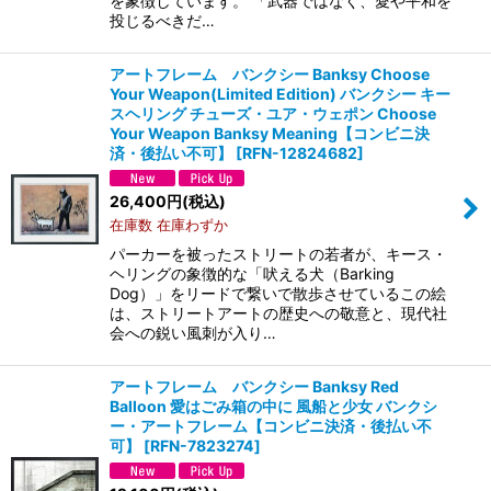
を象徴しています。 「武器ではなく、愛や平和を
投じるべきだ…
アートフレーム バンクシー Banksy Choose
Your Weapon(Limited Edition) バンクシー キー
スヘリング チューズ・ユア・ウェポン Choose
Your Weapon Banksy Meaning【コンビニ決
済・後払い不可】
[
RFN-12824682
]
26,400
円
(税込)
在庫数 在庫わずか
パーカーを被ったストリートの若者が、キース・
ヘリングの象徴的な「吠える犬（Barking
Dog）」をリードで繋いで散歩させているこの絵
は、ストリートアートの歴史への敬意と、現代社
会への鋭い風刺が入り…
アートフレーム バンクシー Banksy Red
Balloon 愛はごみ箱の中に 風船と少女 バンクシ
ー・アートフレーム【コンビニ決済・後払い不
可】
[
RFN-7823274
]