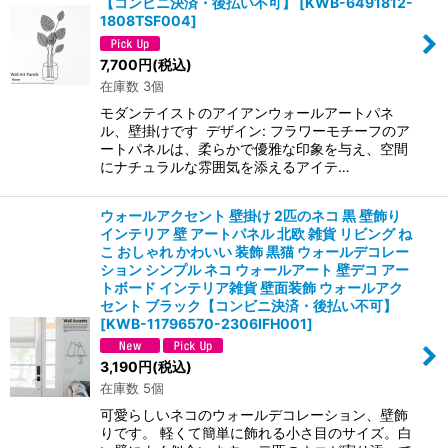
【コンビニ決済・後払い不可】
[
KWB-6491812-
1808TSF004
]
7,700
円
(税込)
在庫数 3個
モダンテイストのアイアンウォールアートパネ
ル、壁掛けです デザイン: フラワーモチーフのア
ートパネルは、柔らかで優雅な印象を与え、空間
にナチュラルな雰囲気を添えるアイテ…
ウォールアクセント 壁掛け 2匹のネコ 黒 壁飾り
インテリア 壁 アートパネル 北欧 雑貨 リビング ね
こ おしゃれ かわいい 装飾 黒猫 ウォールデコレー
ション シンプル ネコ ウォールアート 壁デコ アー
トボード インテリア雑貨 壁面装飾 ウォールアク
セント ブラック【コンビニ決済・後払い不可】
[
KWB-11796570-2306IFH001
]
3,190
円
(税込)
在庫数 5個
可愛らしいネコのウォールデコレーション、壁飾
りです。 軽くて簡単に飾れる小さ目のサイズ。白