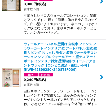
絞り込む
3,300
円
(税込)
在庫数 5個
可愛らしいネコのウォールデコレーション、壁飾
けフックです。 軽くて簡単に飾れる小さ目のサイ
ズ。白い壁によく似合います。 ネコのしっぽがフ
ック状になっており、家や車のキーホルダーとし
て、ハンガーやバッグ…
ウォールアートパネル 壁掛け 自転車 フェンス フ
ラワーカート インテリア 壁 アートパネル 北欧 雑
貨 リビング おしゃれ モダン 装飾 ウォールデコレ
ーション シンプル ウォールアート 壁デコ アート
ボード インテリア雑貨 壁面装飾 ウォールアクセ
ント ブラック【コンビニ決済・後払い不可】
[
KWB-12896280-2408TSF009
]
9,240
円
(税込)
在庫数 4個
自転車やフェンス、フラワーカートをモチーフに
したインテリア壁飾りは、温かみのあるヴィンテ
ージやカントリー風のインテリアにぴったりです
ね。 小さなアイアンの自転車を立体的にデザイン