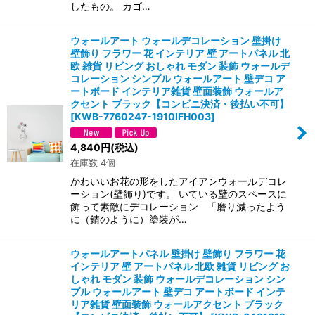
したもの。 カゴ…
ウォールアート ウォールデコレーション 壁掛け
壁飾り フラワー 花 インテリア 壁 アートパネル 北
欧 雑貨 リビング おしゃれ モダン 装飾 ウォールデ
コレーション シンプル ウォールアート 壁デコ ア
ートボード インテリア雑貨 壁面装飾 ウォールア
クセント ブラック【コンビニ決済・後払い不可】
[
KWB-7760247-1910IFH003
]
4,840
円
(税込)
在庫数 4個
かわいいお花の形をしたアイアンウォールデコレ
ーション(壁飾り)です。 いている壁のスペースに
飾って素敵にデコレーション 「磨り減ったよう
に（錆のように）塗装が…
ウォールアートパネル 壁掛け 壁飾り フラワー 花
インテリア 壁 アートパネル 北欧 雑貨 リビング お
しゃれ モダン 装飾 ウォールデコレーション シン
プル ウォールアート 壁デコ アートボード インテ
リア雑貨 壁面装飾 ウォールアクセント ブラック