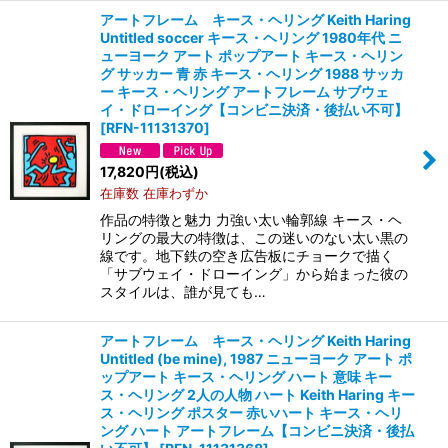
アートフレーム キース・ヘリング Keith Haring
Untitled soccer キース・ヘリング 1980年代 ニ
ューヨーク アート ポップアート キース・ヘリン
グ サッカー 青 赤 キース・ヘリング 1988 サッカ
ー キース・ヘリング アートフレーム サブウェ
イ・ドローイング【コンビニ決済・後払い不可】
[
RFN-11131370
]
17,820
円
(税込)
在庫数 在庫わずか
作品の特徴と魅力 力強い太い輪郭線 キース・ヘ
リングの最大の特徴は、この迷いのない太い黒の
線です。地下鉄の空き広告板にチョークで描く
「サブウェイ・ドローイング」から始まった彼の
スタイルは、誰が見ても…
アートフレーム キース・ヘリング Keith Haring
Untitled (be mine), 1987 ニューヨーク アート ポ
ップアート キース・ヘリング ハート 意味 キー
ス・ヘリング 2人の人物 ハート Keith Haring キー
ス・ヘリング ポスター 赤いハート キース・ヘリ
ング ハート アートフレーム【コンビニ決済・後払