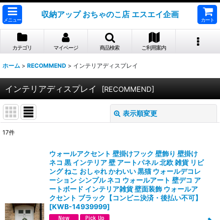
収納アップ おちゃのこ店 エスエイ企画
メニュー
カート
カテゴリ
マイページ
商品検索
ご利用案内
ホーム
>
RECOMMEND
>
インテリアディスプレイ
インテリアディスプレイ
[
RECOMMEND
]
表示順変更
閉じる
17
件
サブカテゴリ
:
ウォールアクセント 壁掛けフック 壁飾り 壁掛け
ネコ 黒 インテリア 壁 アートパネル 北欧 雑貨 リビ
表示数
:
ング ねこ おしゃれ かわいい 黒猫 ウォールデコレ
ーション シンプル ネコ ウォールアート 壁デコ ア
ートボード インテリア雑貨 壁面装飾 ウォールア
並び順
:
クセント ブラック【コンビニ決済・後払い不可】
[
KWB-14939999
]