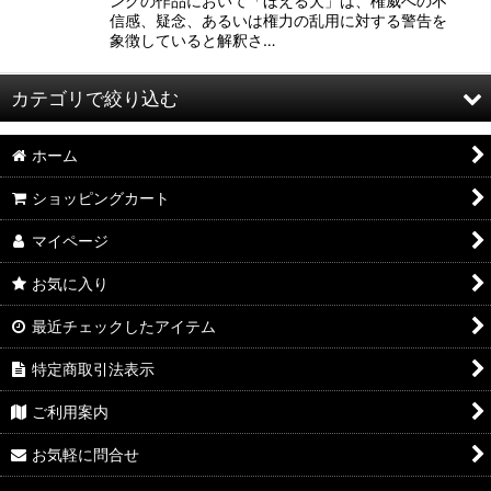
ングの作品において「ほえる犬」は、権威への不
信感、疑念、あるいは権力の乱用に対する警告を
象徴していると解釈さ…
カテゴリで絞り込む
ホーム
インテリアディスプレイ (全商品)
ショッピングカート
ウォールアート
マイページ
壁掛けディスプレイ
お気に入り
アートフレーム
最近チェックしたアイテム
置物・オブジェ
特定商取引法表示
ご利用案内
お気軽に問合せ