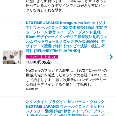
い壁によく似合います。 二匹のネコが寄り添って
座っているようなデザインでネコ好きな方にピッ
タリなおしゃれな壁飾…
NEXTIME JAPANDI Kazaguruma Dahlia（ダリ
ア）ウォールクロック 3D 立体 壁掛け時計 木製 ウ
ッドフレーム 静音 スイープムーブメント 直径
51cm デザイナーズ インテリア 静音設計 彫刻フォ
ルム ウッドウォールクロック 静かな連続秒針 デ
ザイナーズ壁掛け時計【コンビニ決済・後払い不
可】
[
RFN-NEXTIME-JAPANDI
]
11,800
円
(税込)
NeXtimeのブランドの歴史は、1970年に手作りの
機械式時計を製造したオランダの会社「Alma」と
して始まります。 後に次世代のコンテンポラリー
な時計をデザインする企業として転換し、
NeXtim…
ネクスタイム プラグイン サンバースト クロック
NEXTIME JAPANDI ウォールクロック ミッドセ
ンチュリー 壁掛け時計 静音 スイープムーブメン
ト デザイナーズ インテリア 静音設計 ウォールク