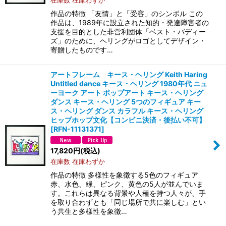
作品の特徴 「友情」と「受容」のシンボル この
作品は、1989年に設立された知的・発達障害者の
支援を目的とした非営利団体「ベスト・バディー
ズ」のために、ヘリングがロゴとしてデザイン・
寄贈したものです…
アートフレーム キース・ヘリング Keith Haring
Untitled dance キース・ヘリング 1980年代 ニュ
ーヨーク アート ポップアート キース・ヘリング
ダンス キース・ヘリング 5つのフィギュア キー
ス・ヘリング ダンス カラフル キース・ヘリング
ヒップホップ文化【コンビニ決済・後払い不可】
[
RFN-11131371
]
17,820
円
(税込)
在庫数 在庫わずか
作品の特徴 多様性を象徴する5色のフィギュア
赤、水色、緑、ピンク、黄色の5人が並んでいま
す。これらは異なる背景や人種を持つ人々が、手
を取り合わずとも「同じ場所で共に楽しむ」とい
う共生と多様性を象徴…