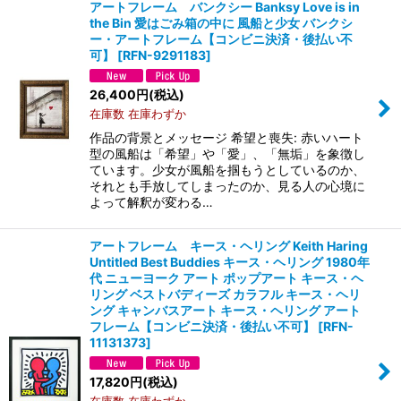
アートフレーム バンクシー Banksy Love is in
the Bin 愛はごみ箱の中に 風船と少女 バンクシ
ー・アートフレーム【コンビニ決済・後払い不
可】
[
RFN-9291183
]
26,400
円
(税込)
在庫数 在庫わずか
作品の背景とメッセージ 希望と喪失: 赤いハート
型の風船は「希望」や「愛」、「無垢」を象徴し
ています。少女が風船を掴もうとしているのか、
それとも手放してしまったのか、見る人の心境に
よって解釈が変わる…
アートフレーム キース・ヘリング Keith Haring
Untitled Best Buddies キース・ヘリング 1980年
代 ニューヨーク アート ポップアート キース・ヘ
リング ベストバディーズ カラフル キース・ヘリ
ング キャンバスアート キース・ヘリング アート
フレーム【コンビニ決済・後払い不可】
[
RFN-
11131373
]
17,820
円
(税込)
在庫数 在庫わずか