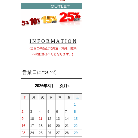
I N F O R M A T I O N
(当店の商品は北海道・沖縄・離島
への配達は不可となります。)
営業日について
2026年8月
次月»
日
月
火
水
木
金
土
1
2
3
4
5
6
7
8
9
10
11
12
13
14
15
16
17
18
19
20
21
22
23
24
25
26
27
28
29