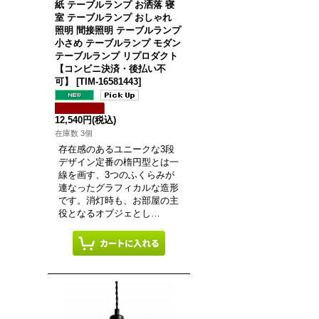
紙 テーブルランプ お洒落 寝
室 テーブルランプ おしゃれ
照明 間接照明 テーブルランプ
小さめ テーブルランプ モダン
テーブルランプ リプロダクト
【コンビニ決済・後払い不
可】
[
TIM-16581443
]
12,540円
(税込)
在庫数 3個
存在感のあるユニークな3段
デザイン定番の楕円型とは一
線を画す、3つのふくらみが
連なったグラフィカルな造形
です。消灯時も、お部屋の主
役となるオブジェとし…