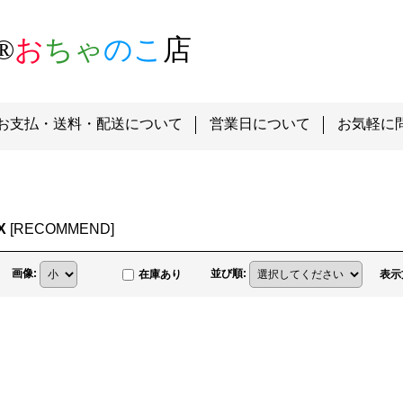
®
お
ちゃ
のこ
店
お支払・送料・配送について
営業日について
お気軽に
X
[
RECOMMEND
]
画像
:
並び順
:
在庫あり
表示