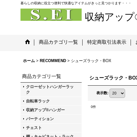
暮らしの収納に役立つ便利で快適なアイテムがきっと見つかります・・・
収納アップ
商品カテゴリ一覧
特定商取引法表示
ホーム
>
RECOMMEND
>
シューズラック・BOX
商品カテゴリ一覧
シューズラック・BO
クローゼットハンガーラッ
ク
表示数
:
自転車ラック
0
件
収納アップ®ハンガー
パーティション
チェスト
棚・キャビネット・ラック