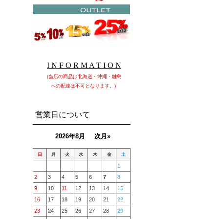
I N F O R M A T I O N
(当店の商品は北海道・沖縄・離島
への配達は不可となります。)
営業日について
2026年8月
次月»
日
月
火
水
木
金
土
1
2
3
4
5
6
7
8
9
10
11
12
13
14
15
16
17
18
19
20
21
22
23
24
25
26
27
28
29