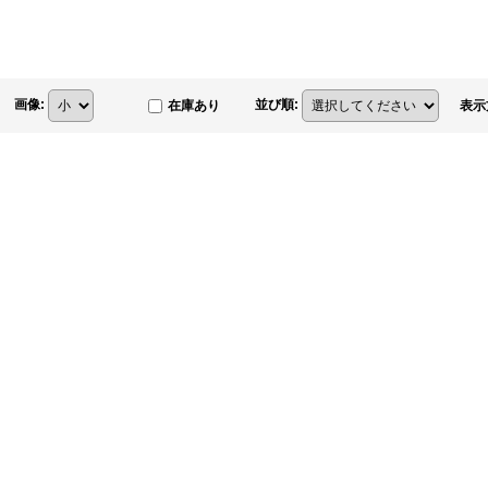
画像
:
並び順
:
在庫あり
表示