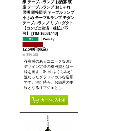
紙 テーブルランプ お洒落 寝
室 テーブルランプ おしゃれ
照明 間接照明 テーブルランプ
小さめ テーブルランプ モダン
テーブルランプ リプロダクト
【コンビニ決済・後払い不
可】
[
TIM-16581443
]
12,540円
(税込)
在庫数 3個
存在感のあるユニークな3段
デザイン定番の楕円型とは一
線を画す、3つのふくらみが
連なったグラフィカルな造形
です。消灯時も、お部屋の主
役となるオブジェとし…