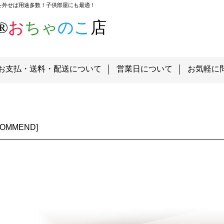
を外せば用途多数！子供部屋にも最適！
®
お
ちゃ
のこ
店
お支払・送料・配送について
営業日について
お気軽に
COMMEND
]