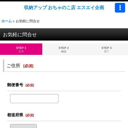
収納アップ おちゃのこ店 エスエイ企画
ホーム
>
お気軽に問合せ
お気軽に問合せ
STEP 1
STEP 2
STEP 3
入力
確認
完了
ご住所
[
必須
]
郵便番号
[
必須
]
都道府県
[
必須
]