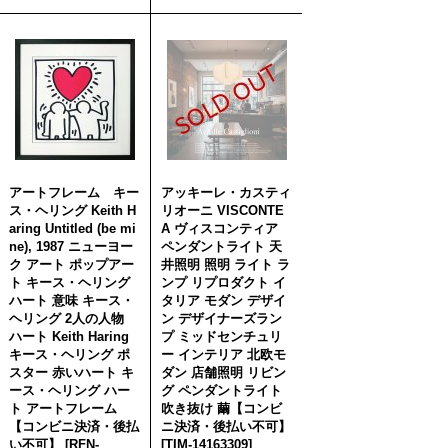
アートフレーム キー
アッキーレ・カスティ
ス・ヘリング Keith H
リオーニ VISCONTE
aring Untitled (be mi
A ヴィスコンティア
ne), 1987 ニューヨー
ペンダントライト 天
ク アート ポップアー
井照明 照明 ライト ラ
ト キース・ヘリング
ンプ リプロダクト イ
ハート 意味 キース・
タリア モダン デザイ
ヘリング 2人の人物
ン デザイナーズラン
ハート Keith Haring
プ ミッドセンチュリ
キース・ヘリング ポ
ー インテリア 北欧モ
スター 赤いハート キ
ダン 店舗照明 リビン
ース・ヘリング ハー
グ ペンダントライト
ト アートフレーム
吹き抜け 繭【コンビ
【コンビニ決済・後払
ニ決済・後払い不可】
い不可】
[
RFN-
[
TIM-14163309
]