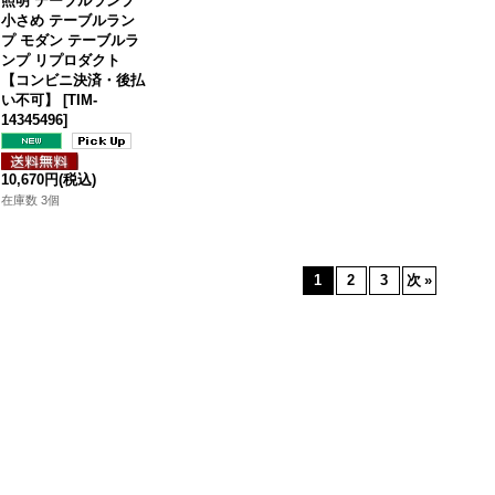
照明 テーブルランプ
小さめ テーブルラン
プ モダン テーブルラ
ンプ リプロダクト
【コンビニ決済・後払
い不可】
[
TIM-
14345496
]
10,670円
(税込)
在庫数 3個
1
2
3
次
»