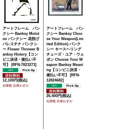
アートフレーム バン
アートフレーム バン
クシー Banksy Molot
クシー Banksy Choo
ov バンクシー 花投げ
se Your Weapon(Lim
パレスチナ バンクシ
ited Edition) バンク
ー Flower Thrower B
シー キースヘリング
anksy History【コン
チューズ・ユア・ウェ
ビニ決済・後払い不
ポン Choose Your W
可】
[
RFN-7823273
]
eapon Banksy Meani
ng【コンビニ決済・
後払い不可】
[
RFN-
12,100円
(税込)
12824682
]
在庫数 在庫わずか
26,400円
(税込)
在庫数 在庫わずか