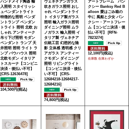
ハンドメイド陶器 輸
ヴェネチアンガラス
アートフレーム バン
入照明 スタイリッシ
吹きガラス照明 おし
クシー Banksy Red B
ュペンダントライト
ゃれ ペンダントライ
alloon 愛はごみ箱の
特徴的な照明 ペンダ
ト イタリア製ガラス
中に 風船と少女 バン
ントランプ ペンダン
照明 輸入ガラス照明
クシー・アートフレー
トライト 照明 北欧 お
ダイニング照明 ムラ
ム【コンビニ決済・後
しゃれ アンティーク
ノガラス 輸入照明 イ
払い不可】
[
RFN-
吊り下げ照明 モダン
タリア製 ヴェネチア
7823274
]
ペンダント ランプ 天
伝統工芸 幻想的な陰
井照明 照明 ライト ラ
影 立体感 透明感 クリ
ンプ バウハウス 照明
アガラス アンティー
12,100円
(税込)
北欧モダン イタリア
クモダン ダイニング
在庫数 在庫わずか
トスカーナ【コンビニ
照明 リビングライト
決済・後払い不可】
【コンビニ決済・後払
[
CRS-12636478
]
い不可】
[
CRS-
12684218-12684217-
12684216
]
104,500円
(税込)
74,800円
(税込)