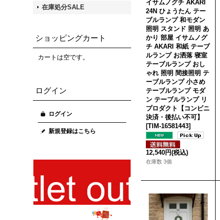
イサムノグチ AKARI
在庫処分SALE
24N ひょうたん テー
ブルランプ 和モダン
照明 スタンド 照明 あ
ショッピングカート
かり 部屋 イサムノグ
チ AKARI 和紙 テーブ
ルランプ お洒落 寝室
カートは空です。
テーブルランプ おし
ゃれ 照明 間接照明 テ
ーブルランプ 小さめ
ログイン
テーブルランプ モダ
ン テーブルランプ リ
プロダクト【コンビニ
ログイン
決済・後払い不可】
[
TIM-16581443
]
新規登録はこちら
12,540円
(税込)
在庫数 3個