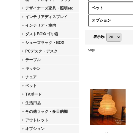
ベット
デザイナーズ家具・照明etc
インテリアディスプレイ
オプション
インテリア・室内
ダストBOX/ゴミ箱
表示数
:
シューズラック・BOX
58
件
PCデスク・デスク
テーブル
キッチン
チェア
ベット
TVボード
生活用品
その他ラック・多目的棚
アウトレット
オプション