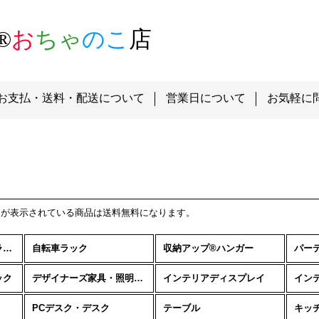
®
お
ちゃ
のこ
店
お支払・送料・配送について
営業日について
お気軽に
が表示されている商品は送料無料になります。
クローゼットハンガーラック
自転車ラック
収納アップ®ハンガー
パー
ック
デザイナーズ家具・照明etc
インテリアディスプレイ
イン
PCデスク・デスク
テーブル
キッ