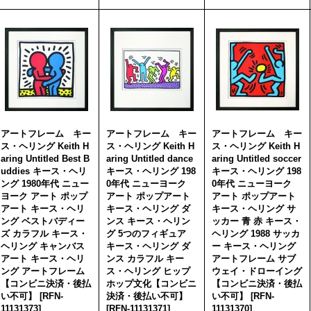
アートフレーム キー
アートフレーム キー
アートフレーム キー
ス・ヘリング Keith H
ス・ヘリング Keith H
ス・ヘリング Keith H
aring Untitled Best B
aring Untitled dance
aring Untitled soccer
uddies キース・ヘリ
キース・ヘリング 198
キース・ヘリング 198
ング 1980年代 ニュー
0年代 ニューヨーク
0年代 ニューヨーク
ヨーク アート ポップ
アート ポップアート
アート ポップアート
アート キース・ヘリ
キース・ヘリング ダ
キース・ヘリング サ
ング ベストバディー
ンス キース・ヘリン
ッカー 青 赤 キース・
ズ カラフル キース・
グ 5つのフィギュア
ヘリング 1988 サッカ
ヘリング キャンバス
キース・ヘリング ダ
ー キース・ヘリング
アート キース・ヘリ
ンス カラフル キー
アートフレーム サブ
ング アートフレーム
ス・ヘリング ヒップ
ウェイ・ドローイング
【コンビニ決済・後払
ホップ文化【コンビニ
【コンビニ決済・後払
い不可】
[
RFN-
決済・後払い不可】
い不可】
[
RFN-
11131373
]
[
RFN-11131371
]
11131370
]