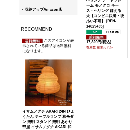
ヘリング アートフレ
ーム モノクロ キー
収納アップAmazon店
ス・ヘリング ほえる
犬【コンビニ決済・後
払い不可】
[
RFN-
14029435
]
RECOMMEND
このアイコンが表
17,820円
(税込)
示されている商品は送料無料
在庫数 在庫わずか
になります。
イサムノグチ AKARI 24N ひょ
うたん テーブルランプ 和モダ
ン 照明 スタンド 照明 あかり
部屋 イサムノグチ AKARI 和