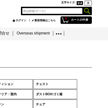
文字サイズ
:
0
カートの中身
ログイン
新規登録はこちら
問合せ
Overseas shipment
ティション
チェスト
テリア・室内
ダストBOX/ゴミ箱
チン
チェア