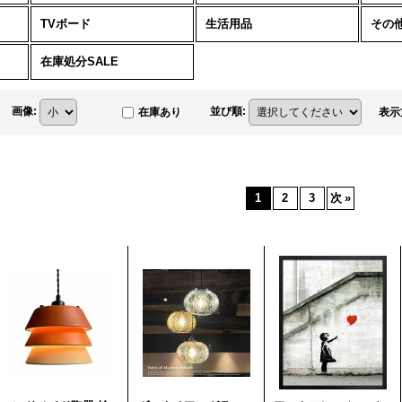
TVボード
生活用品
その
在庫処分SALE
画像
:
並び順
:
在庫あり
表示
1
2
3
次
»