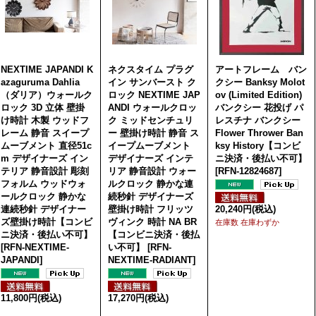
NEXTIME JAPANDI K
ネクスタイム プラグ
アートフレーム バン
azaguruma Dahlia
イン サンバースト ク
クシー Banksy Molot
（ダリア）ウォールク
ロック NEXTIME JAP
ov (Limited Edition)
ロック 3D 立体 壁掛
ANDI ウォールクロッ
バンクシー 花投げ パ
け時計 木製 ウッドフ
ク ミッドセンチュリ
レスチナ バンクシー
レーム 静音 スイープ
ー 壁掛け時計 静音 ス
Flower Thrower Ban
ムーブメント 直径51c
イープムーブメント
ksy History【コンビ
m デザイナーズ イン
デザイナーズ インテ
ニ決済・後払い不可】
テリア 静音設計 彫刻
リア 静音設計 ウォー
[
RFN-12824687
]
フォルム ウッドウォ
ルクロック 静かな連
ールクロック 静かな
続秒針 デザイナーズ
連続秒針 デザイナー
壁掛け時計 フリッツ
20,240円
(税込)
ズ壁掛け時計【コンビ
ヴィンク 時計 NA BR
在庫数 在庫わずか
ニ決済・後払い不可】
【コンビニ決済・後払
[
RFN-NEXTIME-
い不可】
[
RFN-
JAPANDI
]
NEXTIME-RADIANT
]
11,800円
(税込)
17,270円
(税込)