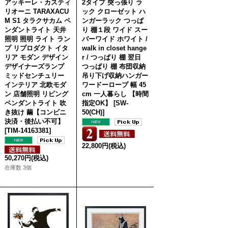
アッキーレ・カスティ
2タイプ 突っ張り ラ
リオーニ TARAXACU
ック クローゼット ハ
M S1 タラクサカム ペ
ンガーラック つっぱ
ンダントライト 天井
り 棚１段 ワイド スー
照明 照明 ライト ラン
パーワイド ホワイト /
プ リプロダクト イタ
walk in closet hange
リア モダン デザイン
r / つっぱり 棚 翌日
デザイナーズランプ
つっぱり 棚 布団収納
ミッドセンチュリー
吊り下げ収納ハンガー
インテリア 北欧モダ
ワードーロープ 幅 45
ン 店舗照明 リビング
cm 一人暮らし 【時間
ペンダントライト 吹
指定OK】
[
SW-
き抜け 繭【コンビニ
50(CH)
]
決済・後払い不可】
[
TIM-14163381
]
22,800円
(税込)
50,270円
(税込)
在庫数 3個