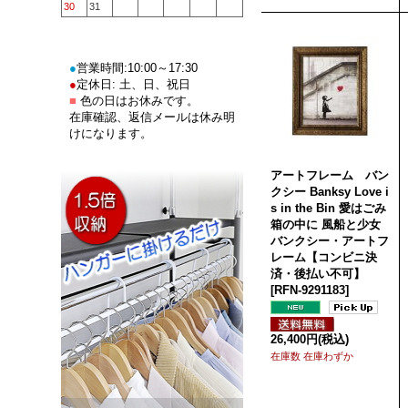
30
31
●
営業時間:10:00～17:30
●
定休日: 土、日、祝日
■
色の日はお休みです。
在庫確認、返信メールは休み明
けになります。
アートフレーム バン
クシー Banksy Love i
s in the Bin 愛はごみ
箱の中に 風船と少女
バンクシー・アートフ
レーム【コンビニ決
済・後払い不可】
[
RFN-9291183
]
26,400円
(税込)
在庫数 在庫わずか