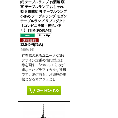
紙 テーブルランプ お洒落 寝
室 テーブルランプ おしゃれ
照明 間接照明 テーブルランプ
小さめ テーブルランプ モダン
テーブルランプ リプロダクト
【コンビニ決済・後払い不
可】
[
TIM-16581443
]
12,540円
(税込)
在庫数 3個
存在感のあるユニークな3段
デザイン定番の楕円型とは一
線を画す、3つのふくらみが
連なったグラフィカルな造形
です。消灯時も、お部屋の主
役となるオブジェとし…