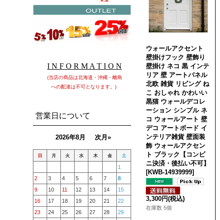
ウォールアクセント
壁掛けフック 壁飾り
I N F O R M A T I O N
壁掛け ネコ 黒 インテ
リア 壁 アートパネル
(当店の商品は北海道・沖縄・離島
北欧 雑貨 リビング ね
への配達は不可となります。)
こ おしゃれ かわいい
黒猫 ウォールデコレ
ーション シンプル ネ
営業日について
コ ウォールアート 壁
デコ アートボード イ
ンテリア雑貨 壁面装
2026年8月
次月»
飾 ウォールアクセン
ト ブラック【コンビ
日
月
火
水
木
金
土
ニ決済・後払い不可】
1
[
KWB-14939999
]
2
3
4
5
6
7
8
9
10
11
12
13
14
15
3,300円
(税込)
16
17
18
19
20
21
22
在庫数 5個
23
24
25
26
27
28
29